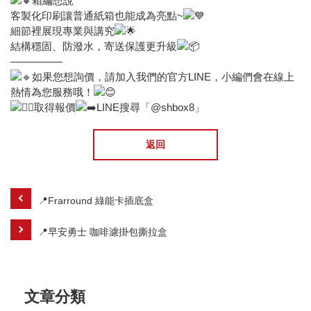
箱編想說
客製化印刷讓普通紙箱也能成為亮點~
細節裡展現專業與講究
結構穩固、防潑水，寄送保護更升級
—————
如果您想詢價，請加入我們的官方LINE，小編們會在線上
熱情為您服務哦！
取得報價
LINE搜尋「@shbox8」
返回
📍Frarround 綠能卡插底盒
📍早安勇士 咖啡濾掛包撕拉盒
文章分類