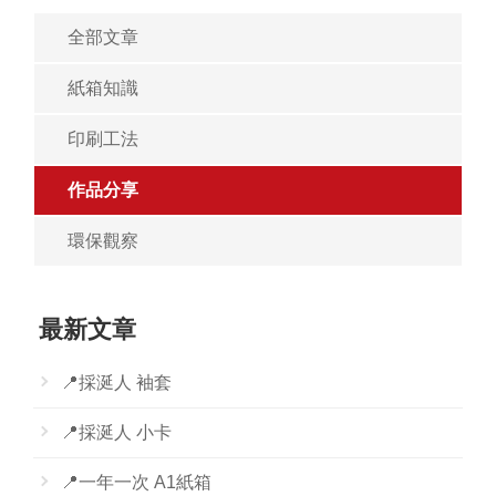
全部文章
紙箱知識
印刷工法
作品分享
環保觀察
最新文章
📍採涎人 袖套
📍採涎人 小卡
📍一年一次 A1紙箱