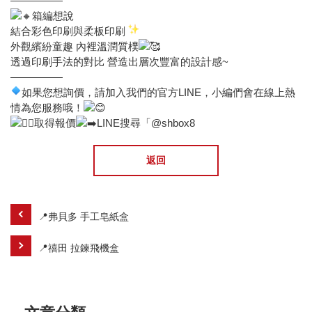
—————
箱編想說
結合彩色印刷與柔板印刷
外觀繽紛童趣 內裡溫潤質樸
透過印刷手法的對比 營造出層次豐富的設計感~
—————
如果您想詢價，請加入我們的官方LINE，小編們會在線上熱
情為您服務哦！
取得報價
LINE搜尋「@shbox8
返回
📍弗貝多 手工皂紙盒
📍禧田 拉鍊飛機盒