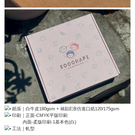
紙張｜白牛皮180gsm + 裱貼E浪仿進口紙120/175gsm
印刷｜正面-CMYK平版印刷
內面-柔版印刷-1基本色(白)
工法｜軋型