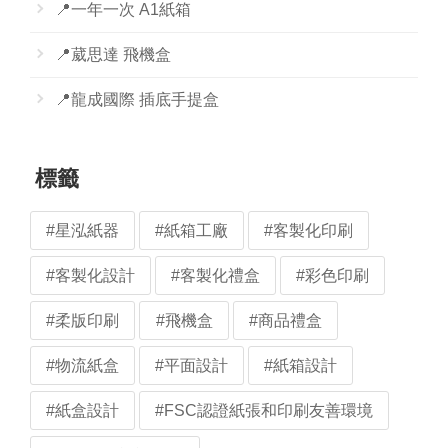
📍一年一次 A1紙箱
📍葳思達 飛機盒
📍龍成國際 插底手提盒
標籤
#星泓紙器
#紙箱工廠
#客製化印刷
#客製化設計
#客製化禮盒
#彩色印刷
#柔版印刷
#飛機盒
#商品禮盒
#物流紙盒
#平面設計
#紙箱設計
#紙盒設計
#FSC認證紙張和印刷友善環境