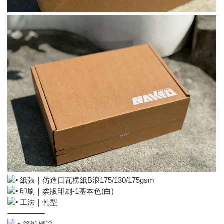
紙張｜仿進口瓦楞紙B浪175/130/175gsm
印刷｜柔版印刷-1基本色(白)
工法｜軋型
—————