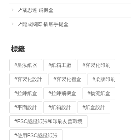
📍葳思達 飛機盒
📍龍成國際 插底手提盒
標籤
#星泓紙器
#紙箱工廠
#客製化印刷
#客製化設計
#客製化禮盒
#柔版印刷
#拉鍊紙盒
#拉鍊飛機盒
#物流紙盒
#平面設計
#紙箱設計
#紙盒設計
#FSC認證紙張和印刷友善環境
#使用FSC認證紙張