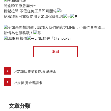
箱編想說
開盒瞬間療愈滿分~
輕鬆拉開 不需任何工具即可開箱
結構穩固可重複使用更加環保愛地球
—————
如果您想詢價，請加入我們的官方LINE，小編們會在線上
熱情為您服務哦！
取得報價
LINE搜尋「@shbox8」
返回
📍花蓮區農業改良場 飛機盒
📍皮爹 燙金邀請卡
文章分類