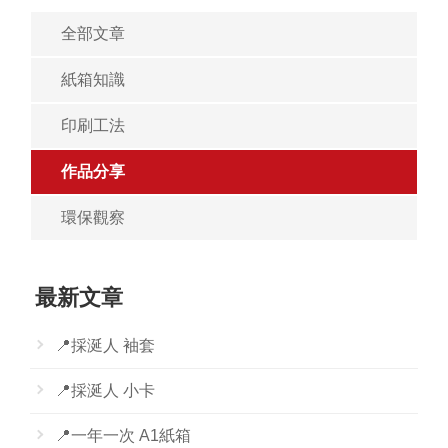
全部文章
紙箱知識
印刷工法
作品分享
環保觀察
最新文章
📍採涎人 袖套
📍採涎人 小卡
📍一年一次 A1紙箱