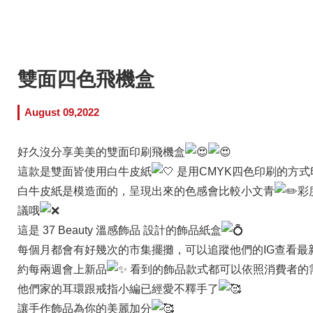
雙面四色飛機盒
August 09,2022
好久沒分享美美的雙面印刷飛機盒
這款是雙面皆使用白牛皮紙
是用CMYK四色印刷的方式
白牛皮紙是模造面的，呈現出來的色感會比較小文青
彩
議哦
這是
37 Beauty 溫感飾品
設計的飾品紙盒
每個月都會有好幾次的市集擺攤，可以追蹤他們的IG查看最
約每兩週會上新品
看到的飾品款式都可以依照消費者的
他們家的耳環跟戒指小編已經愛不釋手了
讓手作飾品為你的美麗加分