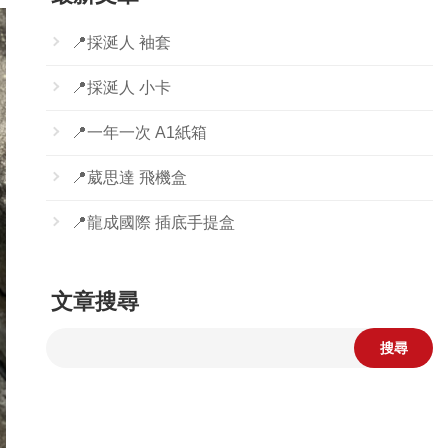
📍採涎人 袖套
📍採涎人 小卡
📍一年一次 A1紙箱
📍葳思達 飛機盒
📍龍成國際 插底手提盒
文章搜尋
搜尋