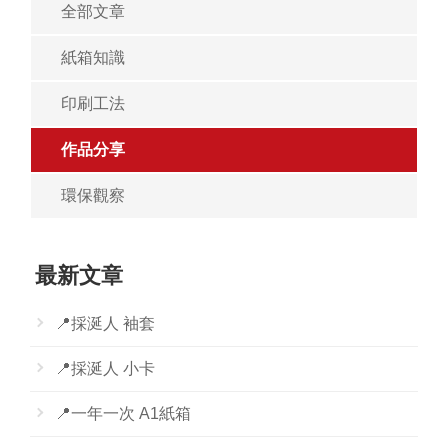
全部文章
紙箱知識
印刷工法
作品分享
環保觀察
最新文章
📍採涎人 袖套
📍採涎人 小卡
📍一年一次 A1紙箱