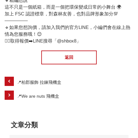
🔸箱編想說
這不只是一個紙箱，而是一個把環保變成日常的小舞台 🌍
加上 FSC 認證標章，對森林友善，也對品牌形象加分💯
—————
🔹如果您想詢價，請加入我們的官方LINE，小編們會在線上熱
情為您服務哦！😊
🙋‍♂️取得報價➡️LINE搜尋「@shbox8」
返回
📍柏郡服飾 拉鍊飛機盒
📍We are nuts 飛機盒
文章分類