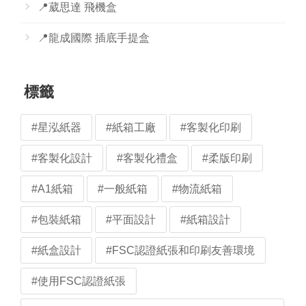
📍葳思達 飛機盒
📍龍成國際 插底手提盒
標籤
#星泓紙器
#紙箱工廠
#客製化印刷
#客製化設計
#客製化禮盒
#柔版印刷
#A1紙箱
#一般紙箱
#物流紙箱
#包裝紙箱
#平面設計
#紙箱設計
#紙盒設計
#FSC認證紙張和印刷友善環境
#使用FSC認證紙張