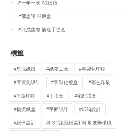
📍一年一次 A1紙箱
📍葳思達 飛機盒
📍龍成國際 插底手提盒
標籤
#星泓紙器
#紙箱工廠
#客製化印刷
#客製化設計
#客製化禮盒
#彩色印刷
#平版印刷
#手提盒
#宅配禮盒
#物流紙盒
#平面設計
#紙箱設計
#紙盒設計
#FSC認證紙張和印刷友善環境