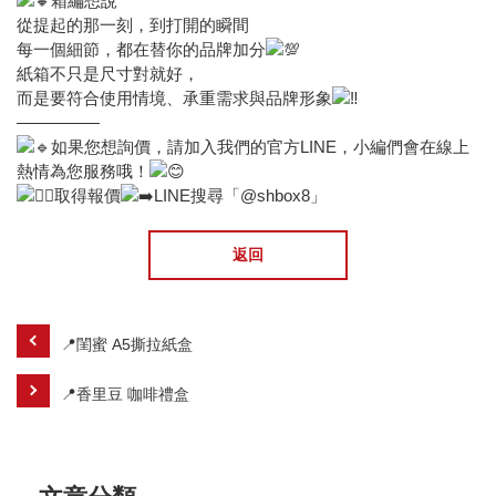
箱編想說
從提起的那一刻，到打開的瞬間
每一個細節，都在替你的品牌加分
紙箱不只是尺寸對就好，
而是要符合使用情境、承重需求與品牌形象
—————
如果您想詢價，請加入我們的官方LINE，小編們會在線上
熱情為您服務哦！
取得報價
LINE搜尋「@shbox8」
返回
📍閨蜜 A5撕拉紙盒
📍香里豆 咖啡禮盒