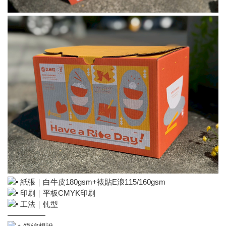
紙張｜白牛皮180gsm+裱貼E浪115/160gsm
印刷｜平板CMYK印刷
工法｜軋型
—————