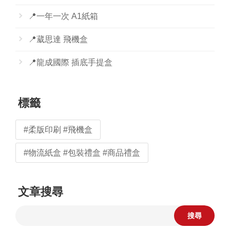
📍一年一次 A1紙箱
📍葳思達 飛機盒
📍龍成國際 插底手提盒
標籤
#柔版印刷 #飛機盒
#物流紙盒 #包裝禮盒 #商品禮盒
文章搜尋
搜尋