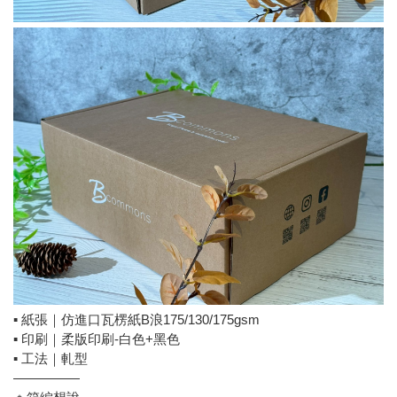
▪ 紙張｜仿進口瓦楞紙B浪175/130/175gsm
▪ 印刷｜柔版印刷-白色+黑色
▪ 工法｜軋型
—————