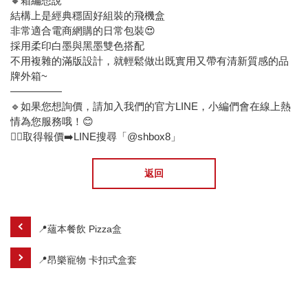
🔸箱編想說
結構上是經典穩固好組裝的飛機盒
非常適合電商網購的日常包裝😍
採用柔印白墨與黑墨雙色搭配
不用複雜的滿版設計，就輕鬆做出既實用又帶有清新質感的品
牌外箱~
—————
🔹如果您想詢價，請加入我們的官方LINE，小編們會在線上熱
情為您服務哦！😊
🙋‍♂️取得報價➡️LINE搜尋「@shbox8」
返回
📍蘊本餐飲 Pizza盒
📍昂樂寵物 卡扣式盒套