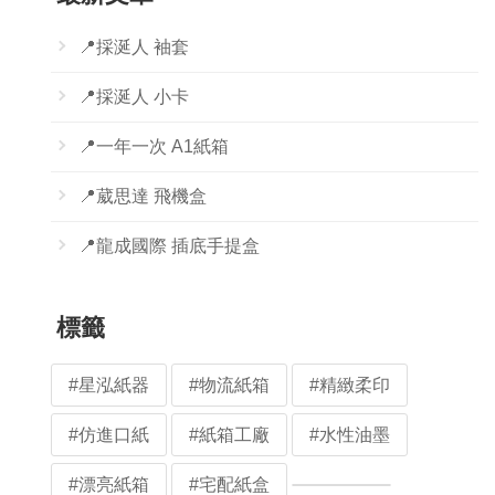
📍採涎人 袖套
📍採涎人 小卡
📍一年一次 A1紙箱
📍葳思達 飛機盒
📍龍成國際 插底手提盒
標籤
#星泓紙器
#物流紙箱
#精緻柔印
#仿進口紙
#紙箱工廠
#水性油墨
#漂亮紙箱
#宅配紙盒