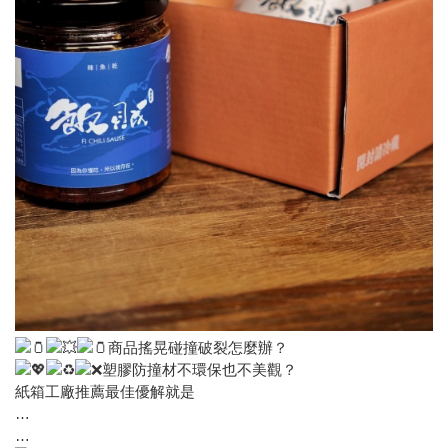
商品搖晃碰撞破裂怎麼辦？
塑膠防撞材不環保也不美觀？
紙箱工廠推薦最佳優解就是
…
…