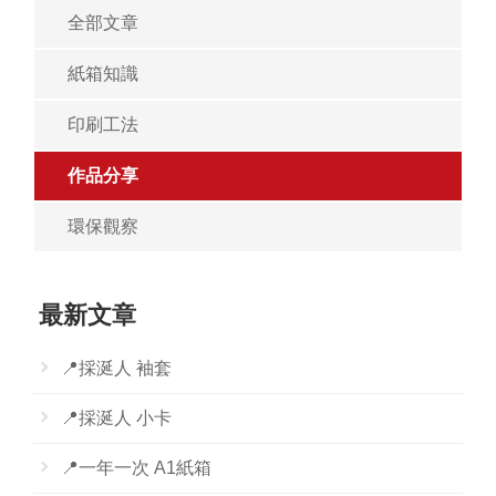
全部文章
紙箱知識
印刷工法
作品分享
環保觀察
最新文章
📍採涎人 袖套
📍採涎人 小卡
📍一年一次 A1紙箱