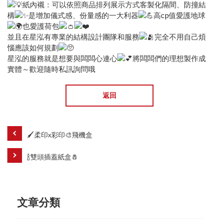
紙內襯：可以依照商品排列展示方式客製化隔間、防撞結
構
是增加儀式感、份量感的一大利器
高cp值愛護地球
也愛護荷包
並且在星泓有專業的結構設計團隊和服務
完全不用自己煩
惱應該如何規劃
星泓的服務就是想要與闆闆心連心
將闆闆們的理想製作成
實體～歡迎隨時私訊詢問哦
返回
🖌️柔印x彩印🎨飛機盒
🍾雙頭插蓋紙盒🧂
文章分類