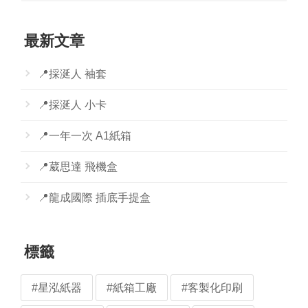
最新文章
📍採涎人 袖套
📍採涎人 小卡
📍一年一次 A1紙箱
📍葳思達 飛機盒
📍龍成國際 插底手提盒
標籤
#星泓紙器
#紙箱工廠
#客製化印刷