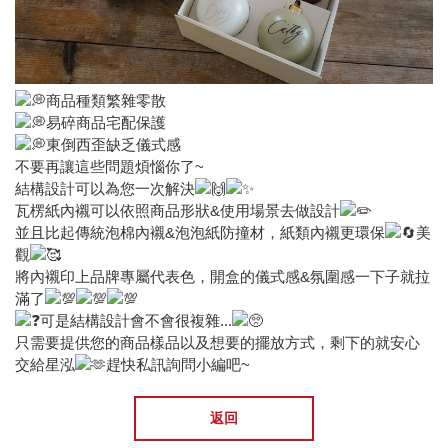
商品種類繁雜零散
易碎商品宅配保護
東倒西歪缺乏儀式感
不要再讓這些問題煩惱你了~
結構設計可以為您一次解決
瓦楞紙內襯可以依照商品形狀&使用場景去做設計
並且比起傳統泡棉內襯&泡泡紙防撞材，紙類內襯更環保
美
觀
將內襯印上品牌專屬代表色，開盒的儀式感&氛圍感一下子就拉
滿了
可是結構設計會不會很複雜...
只需要提供您的商品樣品以及想要的擺放方式，剩下的就安心
交給星泓
趕快私訊詢問小編吧~
返回