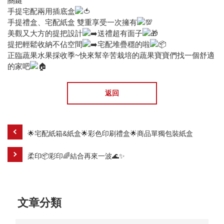
關鍵
手提宅配兩用插底盒
手提禮盒、宅配紙盒 雙重享受一次擁有
美觀又大方的提把設計
送禮超有面子
提把輕鬆收納不佔空間
宅配堆疊穩的啦
正臨蔬果水果採收季~快來幫辛苦栽培的蔬果寶寶們找一個舒適
的家吧
返回
🌟宅配紙箱&紙盒🌟彩色印刷禮盒🌟商品單獨包裝紙盒
柔印📦彩印🌈結合再來一波🌊✨
文章分類