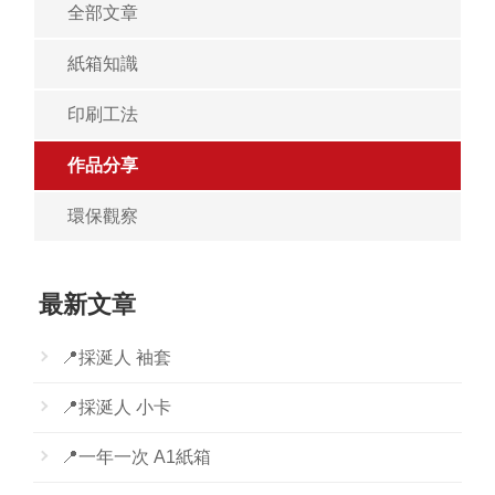
全部文章
紙箱知識
印刷工法
作品分享
環保觀察
最新文章
📍採涎人 袖套
📍採涎人 小卡
📍一年一次 A1紙箱