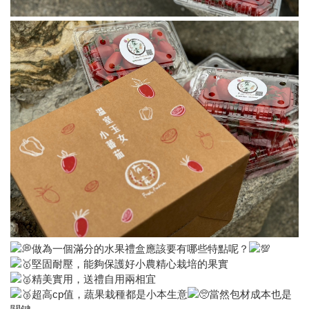
做為一個滿分的水果禮盒應該要有哪些特點呢？
堅固耐壓，能夠保護好小農精心栽培的果實
精美實用，送禮自用兩相宜
超高cp值，蔬果栽種都是小本生意
當然包材成本也是