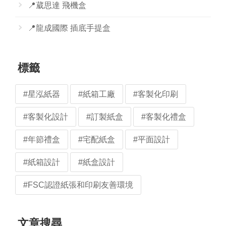
📍葳思達 飛機盒
📍龍成國際 插底手提盒
標籤
#星泓紙器
#紙箱工廠
#客製化印刷
#客製化設計
#訂製紙盒
#客製化禮盒
#年節禮盒
#宅配紙盒
#平面設計
#紙箱設計
#紙盒設計
#FSC認證紙張和印刷友善環境
文章搜尋