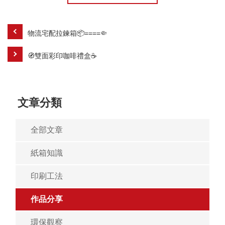
物流宅配拉鍊箱📦====🤏
🧭雙面彩印咖啡禮盒☕
文章分類
全部文章
紙箱知識
印刷工法
作品分享
環保觀察