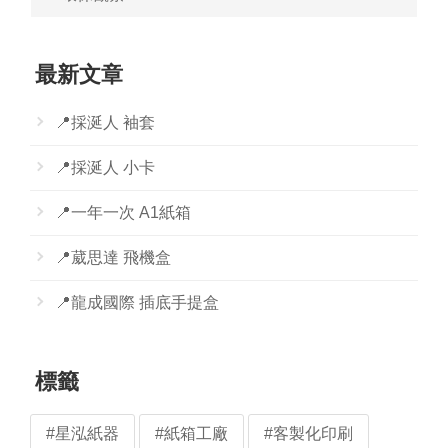
最新文章
📍採涎人 袖套
📍採涎人 小卡
📍一年一次 A1紙箱
📍葳思達 飛機盒
📍龍成國際 插底手提盒
標籤
#星泓紙器
#紙箱工廠
#客製化印刷