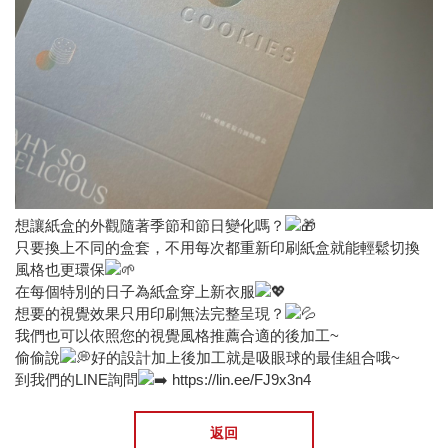
想讓紙盒的外觀隨著季節和節日變化嗎？
只要換上不同的盒套，不用每次都重新印刷紙盒就能輕鬆切換
風格也更環保
在每個特別的日子為紙盒穿上新衣服
想要的視覺效果只用印刷無法完整呈現？
我們也可以依照您的視覺風格推薦合適的後加工~
偷偷說
好的設計加上後加工就是吸眼球的最佳組合哦~
到我們的LINE詢問
https://lin.ee/FJ9x3n4
返回