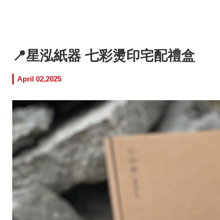
📍星泓紙器 七彩燙印宅配禮盒
April 02,2025