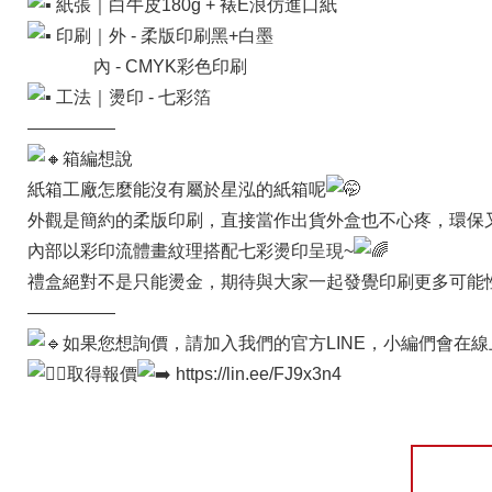
紙張｜白牛皮180g + 裱E浪仿進口紙
印刷｜外 - 柔版印刷黑+白墨
內 - CMYK彩色印刷
工法｜燙印 - 七彩箔
—————
箱編想說
紙箱工廠怎麼能沒有屬於星泓的紙箱呢
外觀是簡約的柔版印刷，直接當作出貨外盒也不心疼，環保
內部以彩印流體畫紋理搭配七彩燙印呈現~
禮盒絕對不是只能燙金，期待與大家一起發覺印刷更多可能
—————
如果您想詢價，請加入我們的官方LINE，小編們會在
取得報價
https://lin.ee/FJ9x3n4