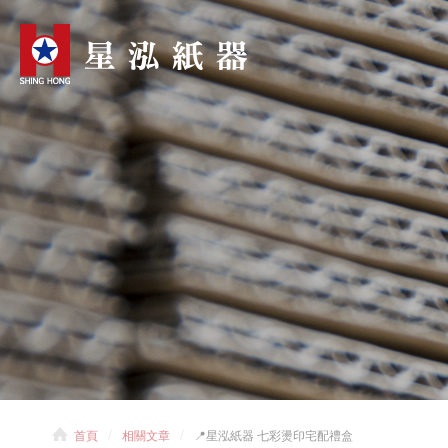
首頁
相關文章
📍星泓紙器 七彩燙印宅配禮盒