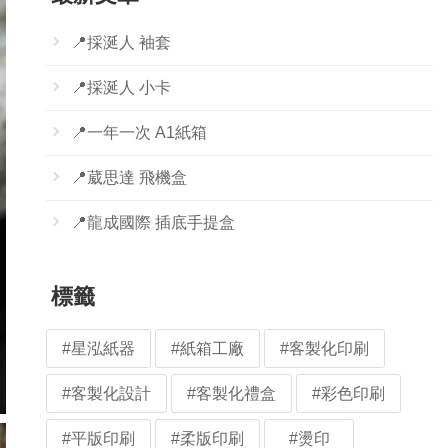
📍採涎人 袖套
📍採涎人 小卡
📍一年一次 A1紙箱
📍葳思達 飛機盒
📍龍成國際 插底手提盒
標籤
#星泓紙器
#紙箱工廠
#客製化印刷
#客製化設計
#客製化禮盒
#彩色印刷
#平版印刷
#柔版印刷
#燙印