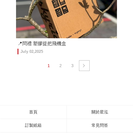
📍問禮 塑膠提把飛機盒
July 02,2025
1
2
3
首頁
關於星泓
訂製紙箱
常見問答