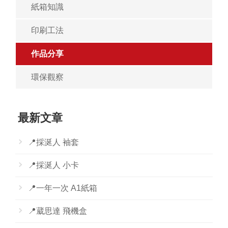
紙箱知識
印刷工法
作品分享
環保觀察
最新文章
📍採涎人 袖套
📍採涎人 小卡
📍一年一次 A1紙箱
📍葳思達 飛機盒