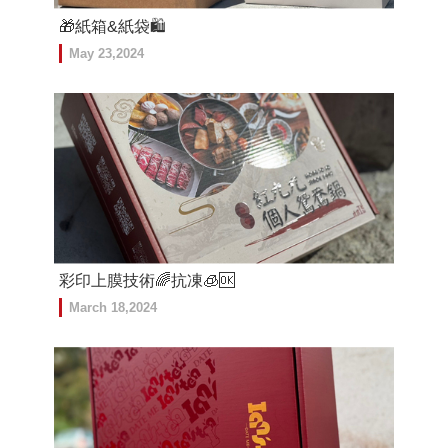
🎁紙箱&紙袋🛍️
May 23,2024
彩印上膜技術🌈抗凍🧊🆗
March 18,2024