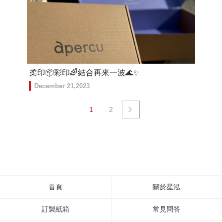
柔印📦彩印🌈結合再來一波🌊✨
December 21,2023
1
2
首頁
關於星泓
訂製紙箱
常見問答