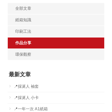
全部文章
紙箱知識
印刷工法
作品分享
環保觀察
最新文章
📍採涎人 袖套
📍採涎人 小卡
📍一年一次 A1紙箱