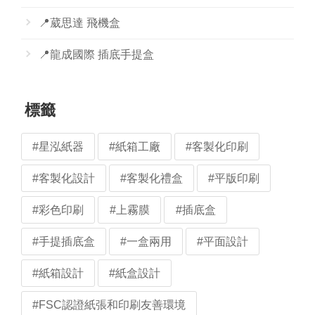
📍葳思達 飛機盒
📍龍成國際 插底手提盒
標籤
#星泓紙器
#紙箱工廠
#客製化印刷
#客製化設計
#客製化禮盒
#平版印刷
#彩色印刷
#上霧膜
#插底盒
#手提插底盒
#一盒兩用
#平面設計
#紙箱設計
#紙盒設計
#FSC認證紙張和印刷友善環境