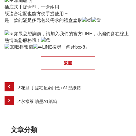
箱編想說
插底式手提盒型，一盒兩用
既適合宅配也能方便手提使用 ~
是一款能滿足多元包裝需求的禮盒盒形
—————
如果您想詢價，請加入我們的官方LINE，小編們會在線上
熱情為您服務哦！
取得報價
LINE搜尋「@shbox8」
返回
📍花旦 手提宅配兩用盒+A1型紙箱
📍永祿萊 噴墨A1紙箱
文章分類